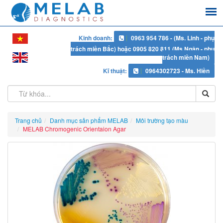
Kinh doanh:
0963 954 786 - (Ms. Linh - phụ
trách miền Bắc) hoặc 0905 820 811 (Ms Ngân - phụ
trách miền Nam)
Kĩ thuật:
0964302723 - Ms. Hiền
Trang chủ
Danh mục sản phẩm MELAB
Môi trường tạo màu
MELAB Chromogenic Orientaion Agar