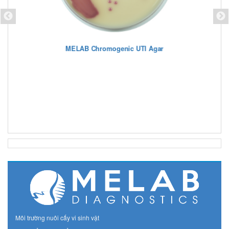
MELAB Mueller Hinton Agar + 5% Sheep Blood
Môi trường nuôi cấy vi sinh vật