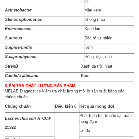
lục
Acinetobacter
Màu kem
Stenotrophomonas
Không màu
Enterococcus
Xanh lam
S.aureus
Sắc tố tự nhiên
S.epidermidis
Kem
S.saprophyticus
Hồng, đục, nhỏ
StrepB
Xanh da trời nhạt
Candida albicans
Kem
KIỂM TRA CHẤT LƯỢNG SẢN PHẨM
MELAB Diagnostics kiểm tra chất lượng mỗi lô sản xuất bằng các
chủng chuẩn
Chủng chuẩn
Điều kiện ủ
Kết quả mong đợi
Phát triển tốt, khuẩn lạc màu
Escherichia coli
ATCC®
hồng đậm
25922
tới đỏ