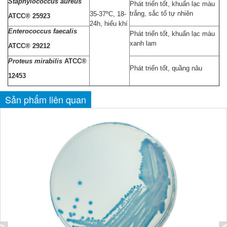
Staphylococcus aureus
Phát triển tốt, khuẩn lạc màu
trắng, sắc tố tự nhiên
35-37ºC, 18-
ATCC® 25923
24h, hiếu khí
Enterococcus faecalis
Phát triển tốt, khuẩn lạc màu
xanh lam
ATCC® 29212
Proteus mirabilis
ATCC®
Phát triển tốt, quầng nâu
12453
Sản phẩm liên quan