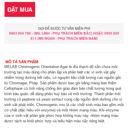
ĐẶT MUA
GỌI ĐỂ ĐƯỢC TƯ VẤN MIỄN PHÍ
0963 954 786 - (MS. LINH - PHỤ TRÁCH MIỀN BẮC) HOẶC 0905 820
811 (MS NGÂN - PHỤ TRÁCH MIỀN NAM)
MÔ TẢ SẢN PHẨM
MELAB Chromogenic Orientation Agar là đĩa thạch đổ sẵn chứa môi
trường tạo màu dùng cho phân lập và phân biệt các vi sinh vật gây
nhiễm trùng đường tiết niệu, có nguyên liệu chất lượng cao nguồn gốc
từ Chromagar, Pháp. Sản phẩm được bao gói bằng màng bán thấm
Cellophane có tính năng chống ẩm giúp đảm bảo chất lượng trong quá
trình bảo quản, dễ dàng phân huỷ bảo vệ môi trường. Thành phần môi
trường có peptone và yeast extract cung cấp nguồn dinh dưỡng cho vi
sinh vật phát triển. Chromogenic mix là các chất sinh màu bao gồm một
cơ chất (đặc hiệu với enzyme) và một nhóm mang màu. Khi enzyme
của vi sinh vật phân giải phức hợp không màu này, nhóm mang màu
được tách ra khỏi phức hợp và biểu hiện màu sắc riêng biệt.