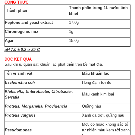
CÔNG THỨC
Thành phần trong 1L nước
tinh
Thành phần
khiết
Peptone and yeast extract
17.0g
Chromogenic mix
1g
Agar
15.0g
pH 7.0 ± 0.2 ở 25°C
ĐỌC KẾT QUẢ
Sau khi ủ, quan sát khuẩn lạc phát triển trên bề mặt đĩa.
Tên vi sinh vật
Màu khuẩn lạc
Escherichia coli
Hồng đậm tới đỏ
Klebsiella, Enterobacter, Citrobacter,
Màu xanh kim loại
Serratia
Proteus, Morganella, Providencia
Quầng nâu
Proteus vulgaris
Xanh da trời, quầng nâu
Mờ, có hoặc không sắc tố
Pseudomonas
tự nhiên màu kem tới xanh