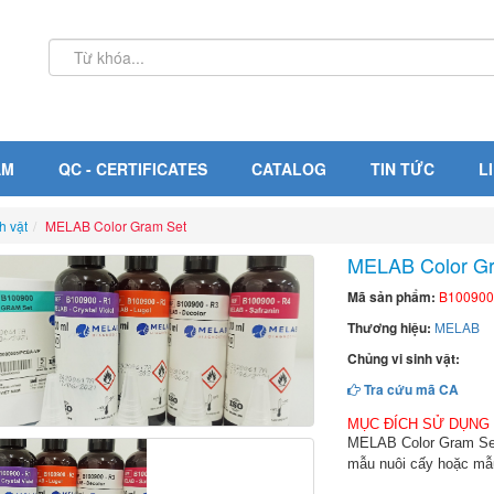
ẨM
QC - CERTIFICATES
CATALOG
TIN TỨC
L
h vật
MELAB Color Gram Set
MELAB Color G
Mã sản phẩm:
B100900
Thương hiệu:
MELAB
Chủng vi sinh vật:
Tra cứu mã CA
MỤC ĐÍCH SỬ DỤNG
MELAB Color Gram Set
mẫu nuôi cấy hoặc m