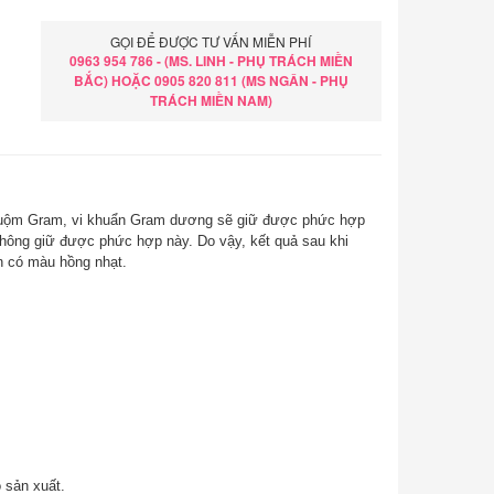
GỌI ĐỂ ĐƯỢC TƯ VẤN MIỄN PHÍ
0963 954 786 - (MS. LINH - PHỤ TRÁCH MIỀN
BẮC) HOẶC 0905 820 811 (MS NGÂN - PHỤ
TRÁCH MIỀN NAM)
 nhuộm Gram, vi khuẩn Gram dương sẽ giữ được phức hợp
 không giữ được phức hợp này. Do vậy, kết quả sau khi
có màu hồng nhạt.
 sản xuất.