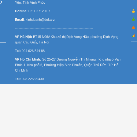
Yên, Tỉnh Vĩnh Phúc
Hotline
: 0211.3712.107
Email
: kinhdoanh@deka.vn
----------------------------------------------------------------
VP Hà Nội:
BT15 N06A Khu đô thị Dịch Vọng Hậu, phường Dịch Vọng,
quận Cầu Giấy, Hà Nội
Tel:
024.626.544.88
VP Hồ Chí Minh:
Số 25-27 Đường Nguyễn Thị Nhung, Khu nhà ở Vạn
Phúc 1, Khu phố 5, Phường Hiệp Bình Phước, Quận Thủ Đức, TP. Hồ
Chí Minh
Tel:
028.2253.9430
Copyright © 2016 LAVITEC.VN. All rights reserved.