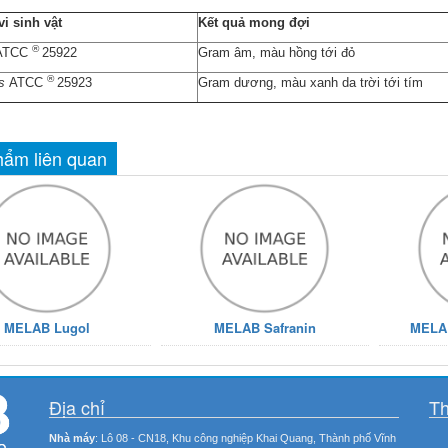
i sinh vật
Kết quả mong đợi
 Mueller Hinton Agar + 5%
MELAB Mueller Hinton Agar + 
Sheep Blood
Horse Blood + NAD
®
TCC
25922
Gram âm, màu hồng tới đỏ
®
us
ATCC
25923
Gram dương, màu xanh da trời tới tím
ẩm liên quan
MELAB Lugol
MELAB Safranin
MELAB
Địa chỉ
Th
Nhà máy
: Lô 08 - CN18, Khu công nghiệp Khai Quang, Thành phố Vĩnh