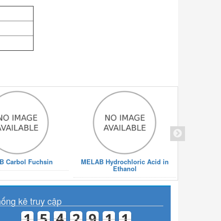
5%
MELAB Columbia Agar + 5% Sheep
Blood
 Carbol Fuchsin
MELAB Hydrochloric Acid in
MELAB 
Ethanol
ống kê truy cập