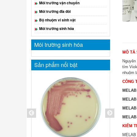
Môi trường vận chuyển
Môi trường đĩa đôi
Bộ nhuộm vi sinh vật
Môi trường sinh hóa
Môi trường sinh hóa
MÔ TẢ
Nguyên 
Sản phẩm nổi bật
tím Viol
nhuộm l
CÔNG 
MELAB –
MELAB 
MELAB 
MELAB 
KIỂM 
MELAB D