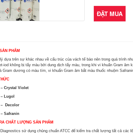
ĐẶT MUA
 SẢN PHẨM
lý dựa trên sự khác nhau về cấu trúc của vách tế bào nên trong quá trình
et-iod không bị tẩy màu bởi dung dịch tẩy màu, trong khi vi khuẩn Gram âm
à Gram dương có màu tím, vi khuẩn Gram âm bắt màu thuốc nhuộm Safranin 
THỨC
 Crystal Violet
– Lugol
– Decolor
– Safranin
TRA CHẤT LƯỢNG SẢN PHẨM
iagnostics sử dụng chủng chuẩn ATCC để kiểm tra chất lượng tất cả các lô