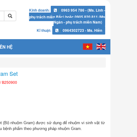
Kinh doanh:
0963 954 786 - (Ms. Linh -
phụ trách miền Bắc) hoặc 0905 820 811 (Ms
Ngân - phụ trách miền Nam)
Kĩ thuật:
0964302723 - Ms. Hiền
IÊN HỆ
ram Set
/ B250900
 (Bộ nhuộm Gram) được sử dụng để nhuộm vi sinh vật từ
ẫu bệnh phẩm theo phương pháp nhuộm Gram.