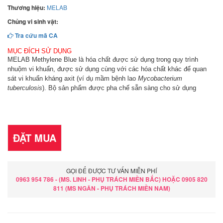
Thương hiệu:
MELAB
Chủng vi sinh vật:
Tra cứu mã CA
MỤC ĐÍCH SỬ DỤNG
MELAB Methylene Blue là hóa chất được sử dụng trong quy trình
nhuộm vi khuẩn, được sử dụng cùng với các hóa chất khác để quan
sát vi khuẩn kháng axit (ví dụ mầm bệnh lao
Mycobacterium
tuberculosis
). Bộ sản phẩm được pha chế sẵn sàng cho sử dụng
ĐẶT MUA
GỌI ĐỂ ĐƯỢC TƯ VẤN MIỄN PHÍ
0963 954 786 - (MS. LINH - PHỤ TRÁCH MIỀN BẮC) HOẶC 0905 820
811 (MS NGÂN - PHỤ TRÁCH MIỀN NAM)