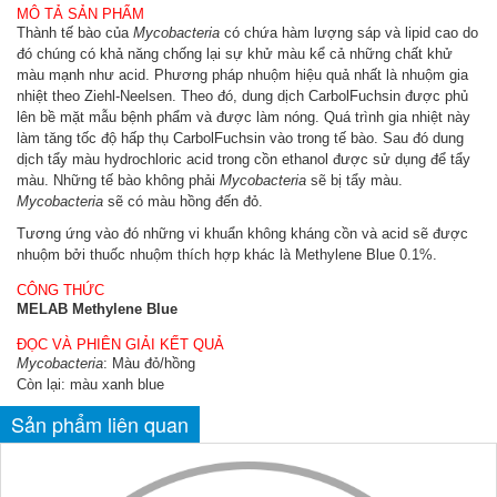
MÔ TẢ SẢN PHẨM
Thành tế bào của
Mycobacteria
có chứa hàm lượng sáp và lipid cao do
đó chúng có khả năng chống lại sự khử màu kể cả những chất khử
màu mạnh như acid. Phương pháp nhuộm hiệu quả nhất là nhuộm gia
nhiệt theo Ziehl-Neelsen. Theo đó, dung dịch CarbolFuchsin được phủ
lên bề mặt mẫu bệnh phẩm và được làm nóng. Quá trình gia nhiệt này
làm tăng tốc độ hấp thụ CarbolFuchsin vào trong tế bào. Sau đó dung
dịch tẩy màu hydrochloric acid trong cồn ethanol được sử dụng để tẩy
màu. Những tế bào không phải
Mycobacteria
sẽ bị tẩy màu.
Mycobacteria
sẽ có màu hồng đến đỏ.
Tương ứng vào đó những vi khuẩn không kháng cồn và acid sẽ được
nhuộm bởi thuốc nhuộm thích hợp khác là Methylene Blue 0.1%.
CÔNG THỨC
MELAB Methylene Blue
ĐỌC VÀ PHIÊN GIẢI KẾT QUẢ
Mycobacteria
: Màu đỏ/hồng
Còn lại: màu xanh blue
Sản phẩm liên quan