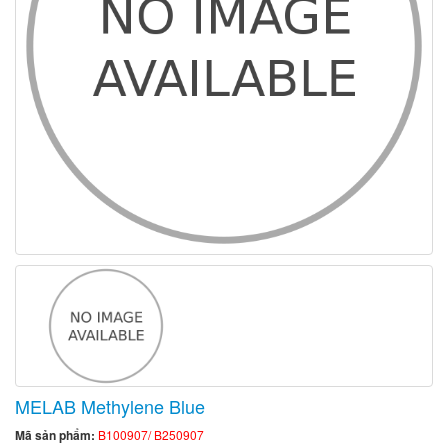
MELAB Methylene Blue
Mã sản phẩm:
B100907/ B250907