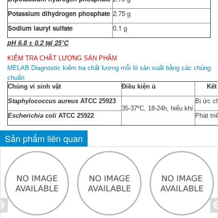
Potassium dihydrogen phosphate
2.75 g
Sodium lauryl sulfate
0.1 g
pH 6.8 ± 0.2 tại 25°C
KIỂM TRA CHẤT LƯỢNG SẢN PHẨM
MELAB Diagnostic kiểm tra chất lượng mỗi lô sản xuất bằng các chủng
chuẩn
Chủng vi sinh vật
Điều kiện ủ
Kết
Staphylococcus aureus
ATCC 25923
Bị ức c
35-37ºC, 18-24h, hiếu khí
Escherichia coli
ATCC 25922
Phát tri
Sản phẩm liên quan