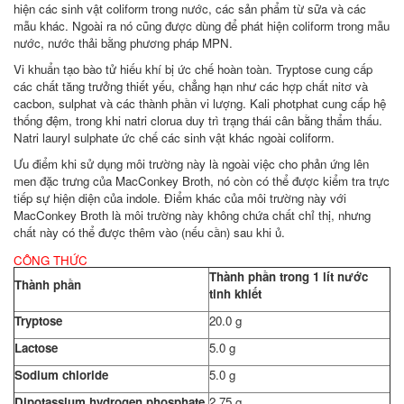
hiện các sinh vật coliform trong nước, các sản phẩm từ sữa và các
mẫu khác. Ngoài ra nó cũng được dùng để phát hiện coliform trong mẫu
nước, nước thải bằng phương pháp MPN.
Vi khuẩn tạo bào tử hiếu khí bị ức chế hoàn toàn. Tryptose cung cấp
các chất tăng trưởng thiết yếu, chẳng hạn như các hợp chất nitơ và
cacbon, sulphat và các thành phần vi lượng. Kali photphat cung cấp hệ
thống đệm, trong khi natri clorua duy trì trạng thái cân bằng thẩm thấu.
Natri lauryl sulphate ức chế các sinh vật khác ngoài coliform.
Ưu điểm khi sử dụng môi trường này là ngoài việc cho phản ứng lên
men đặc trưng của MacConkey Broth, nó còn có thể được kiểm tra trực
tiếp sự hiện diện của indole. Điểm khác của môi trường này với
MacConkey Broth là môi trường này không chứa chất chỉ thị, nhưng
chất này có thể được thêm vào (nếu cần) sau khi ủ.
CÔNG THỨC
Thành phần trong 1 lít nước
Thành phần
tinh khiết
Tryptose
20.0 g
Lactose
5.0 g
Sodium chloride
5.0 g
Dipotassium hydrogen phosphate
2.75 g