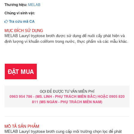
Thương hiệu:
MELAB
Chủng vi sinh vật:
Tra cứu mã CA
MỤC ĐÍCH SỬ DỤNG
MELAB Lauryl tryptose broth được sử dụng để nuôi cấy phát hiện và
định lượng vi khuẩn coliform trong nước, thực phẩm và các mẫu khác.
ĐẶT MUA
GỌI ĐỂ ĐƯỢC TƯ VẤN MIỄN PHÍ
0963 954 786 - (MS. LINH - PHỤ TRÁCH MIỀN BẮC) HOẶC 0905 820
811 (MS NGÂN - PHỤ TRÁCH MIỀN NAM)
MÔ TẢ SẢN PHẨM
MELAB Lauryl tryptose broth cung cấp môi trường chọn lọc để phát