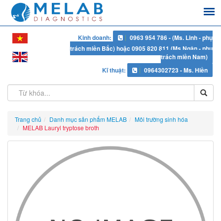
Kinh doanh:
0963 954 786 - (Ms. Linh - phụ
trách miền Bắc) hoặc 0905 820 811 (Ms Ngân - phụ
trách miền Nam)
Kĩ thuật:
0964302723 - Ms. Hiền
Trang chủ
Danh mục sản phẩm MELAB
Môi trường sinh hóa
MELAB Lauryl tryptose broth