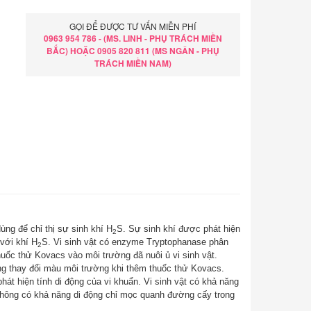
GỌI ĐỂ ĐƯỢC TƯ VẤN MIỄN PHÍ
0963 954 786 - (MS. LINH - PHỤ TRÁCH MIỀN
BẮC) HOẶC 0905 820 811 (MS NGÂN - PHỤ
TRÁCH MIỀN NAM)
g để chỉ thị sự sinh khí H
S. Sự sinh khí được phát hiện
2
với khí H
S. Vi sinh vật có enzyme Tryptophanase phân
2
huốc thử Kovacs vào môi trường đã nuôi ủ vi sinh vật.
ng thay đổi màu môi trường khi thêm thuốc thử Kovacs.
át hiện tính di động của vi khuẩn. Vi sinh vật có khả năng
không có khả năng di động chỉ mọc quanh đường cấy trong