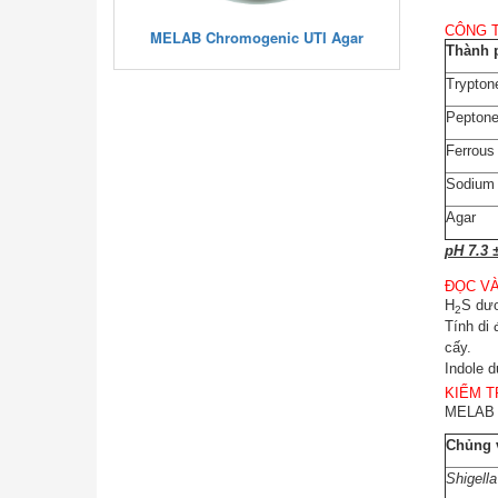
CÔNG 
5% Sheep
MELAB Chromogenic UTI Agar
MELAB
Thành 
Trypton
Pepton
Ferrous
Sodium 
Agar
pH 7.3 ±
ĐỌC VÀ
H
S dươ
2
Tính di
cấy.
Indole 
KIỂM T
MELAB D
Chủng v
Shigella