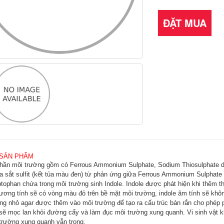
ĐẶT MUA
 SẢN PHẨM
hần môi trường gồm có Ferrous Ammonium Sulphate, Sodium Thiosulphate dùn
ra sắt sulfit (kết tủa màu đen) từ phản ứng giữa Ferrous Ammonium Sulphate 
ptophan chứa trong môi trường sinh Indole. Indole được phát hiện khi thêm t
dương tính sẽ có vòng màu đỏ trên bề mặt môi trường, indole âm tính sẽ khô
g nhỏ agar được thêm vào môi trường để tạo ra cấu trúc bán rắn cho phép ph
 sẽ mọc lan khỏi đường cấy và làm đục môi trường xung quanh. Vi sinh vật 
 trường xung quanh vẫn trong.