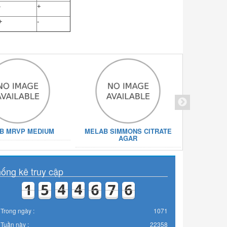
-
+
+
-
B MRVP MEDIUM
MELAB SIMMONS CITRATE
MELAB TR
AGAR
ống kê truy cập
Trong ngày :
1071
Tuần này :
22358