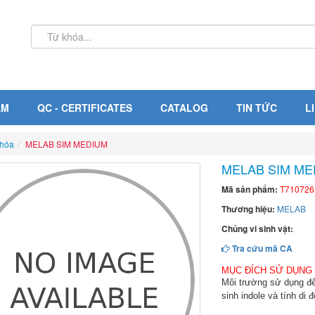
ẨM
QC - CERTIFICATES
CATALOG
TIN TỨC
L
 hóa
MELAB SIM MEDIUM
MELAB SIM ME
Mã sản phẩm:
T710726
Thương hiệu:
MELAB
Chủng vi sinh vật:
Tra cứu mã CA
MỤC ĐÍCH SỬ DỤNG
Môi trường sử dụng để
sinh indole và tính di 