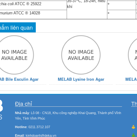
35-37ºC, 18-24h, hiếu
hia coli
ATCC ® 25922
+
khí
imurium
ATCC ® 14028
+
ẩm liên quan
B Bile Esculin Agar
MELAB Lysine Iron Agar
MELA
Địa chỉ
Th
Nhà máy
: Lô 08 - CN18, Khu công nghiệp Khai Quang, Thành phố Vĩnh
Yên, Tỉnh Vĩnh Phúc
Hotline
: 0211.3712.107
Email
: kinhdoanh@deka.vn