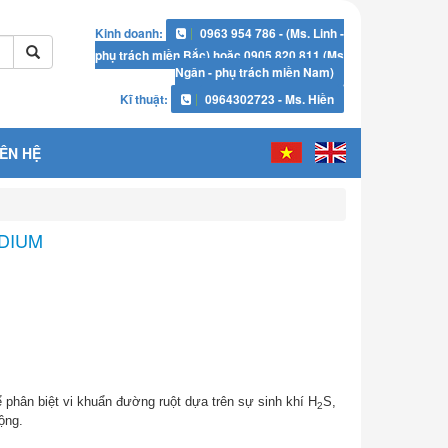
Kinh doanh:
0963 954 786 - (Ms. Linh -
phụ trách miền Bắc) hoặc 0905 820 811 (Ms
Ngân - phụ trách miền Nam)
Kĩ thuật:
0964302723 - Ms. Hiền
IÊN HỆ
DIUM
 phân biệt vi khuẩn đường ruột dựa trên sự sinh khí H
S,
2
động.