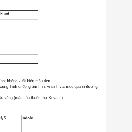
5%
MELAB Columbia Agar + 5% Sheep
khiết
Blood
ính: không xuất hiện màu đen.
 xung Tính di động âm tính: vi sinh vật mọc quanh đường
màu vàng (màu của thuốc thử Kovacs)
H
S
Indole
2
-
-