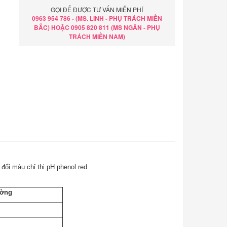
GỌI ĐỂ ĐƯỢC TƯ VẤN MIỄN PHÍ
0963 954 786 - (MS. LINH - PHỤ TRÁCH MIỀN
BẮC) HOẶC 0905 820 811 (MS NGÂN - PHỤ
TRÁCH MIỀN NAM)
đổi màu chỉ thị pH phenol red.
ường