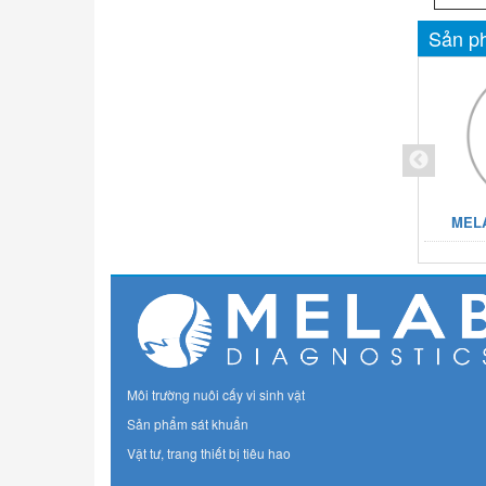
Sản ph
B H. Pylori Urease Agar
MELAB Mannitol Salt Agar
MELA
Môi trường nuôi cấy vi sinh vật
Sản phẩm sát khuẩn
Vật tư, trang thiết bị tiêu hao