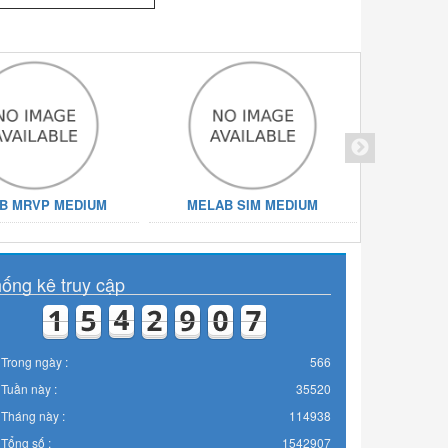
B MRVP MEDIUM
MELAB SIM MEDIUM
MELAB S
ống kê truy cập
Trong ngày :
566
Tuần này :
35520
Tháng này :
114938
Tổng số :
1542907