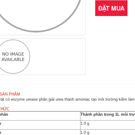
ĐẶT MUA
 SẢN PHẨM
vật có enzyme urease phân giải urea thành amoniac tạo môi trường kiềm làm 
THỨC
phần
Thành phần trong 1L môi tr
e
1.0 g
e
1.0 g