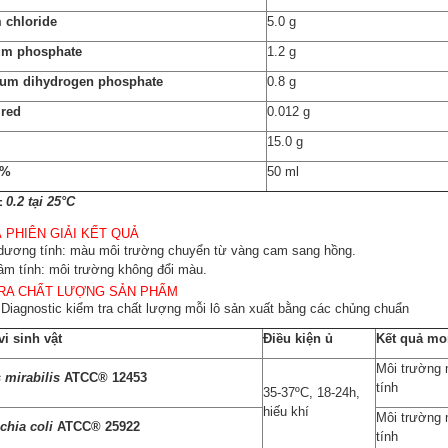
 chloride
5.0 g
 Mueller Hinton Agar + 5%
MELAB Mueller Hinton Agar + 
Sheep Blood
Horse Blood + NAD
um phosphate
1.2 g
ium dihydrogen phosphate
0.8 g
 red
0.012 g
15.0 g
0%
50 ml
 0.2 tại 25°C
 PHIÊN GIẢI KẾT QUẢ
dương tính: màu môi trường chuyển từ vàng cam sang hồng.
âm tính: môi trường không đổi màu.
RA CHẤT LƯỢNG SẢN PHẨM
iagnostic kiểm tra chất lượng mỗi lô sản xuất bằng các chủng chuẩn
i sinh vật
Điều kiện ủ
Kết quả mo
Môi trường 
 mirabilis
ATCC®
12453
tính
35-37ºC, 18-24h,
hiếu khí
Môi trường 
chia coli
ATCC® 25922
tính