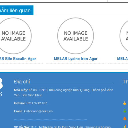
ẩm liên quan
B Bile Esculin Agar
MELAB Lysine Iron Agar
MELA
Địa chỉ
Th
Nhà máy
: Lô 08 - CN18, Khu công nghiệp Khai Quang, Thành phố Vĩnh
Yên, Tỉnh Vĩnh Phúc
Hotline
: 0211.3712.107
Email
: kinhdoanh@deka.vn
----------------------------------------------------------------
VP Hà Nội:
BT15 N06A Khu đô thị Dịch Vọng Hậu, phường Dịch Vọng,