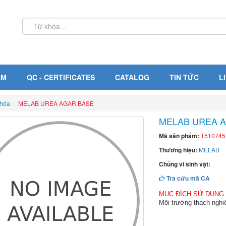
ẨM
QC - CERTIFICATES
CATALOG
TIN TỨC
L
 hóa
MELAB UREA AGAR BASE
MELAB UREA 
Mã sản phẩm:
T510745
Thương hiệu:
MELAB
Chủng vi sinh vật:
Tra cứu mã CA
MỤC ĐÍCH SỬ DỤNG
Môi trường thạch nghiê