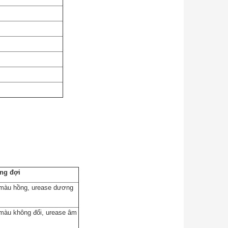
5%
MELAB Columbia Agar + 5% Sheep
Blood
ng đợi
màu hồng, urease dương
màu không đổi, urease âm