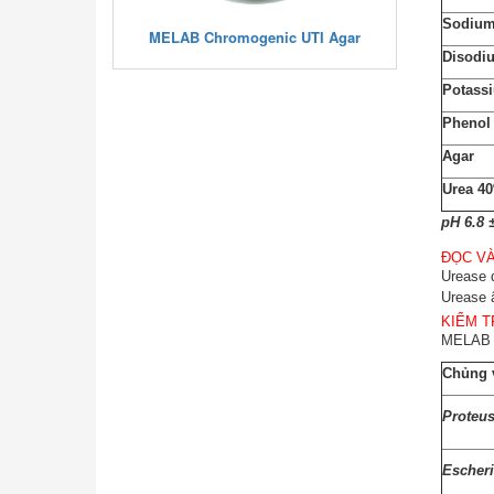
Sodium
5% Sheep
MELAB Chromogenic UTI Agar
MELAB
Disodi
Potass
Phenol
Agar
Urea 4
pH 6.8 ±
ĐỌC VÀ
Urease 
Urease 
KIỂM T
MELAB D
Chủng v
Proteus
Escheri