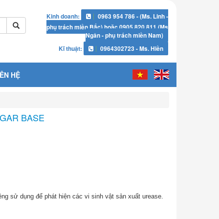
Kinh doanh:
0963 954 786 - (Ms. Linh -
phụ trách miền Bắc) hoặc 0905 820 811 (Ms
Ngân - phụ trách miền Nam)
Kĩ thuật:
0964302723 - Ms. Hiền
IÊN HỆ
AGAR BASE
ng sử dụng để phát hiện các vi sinh vật sản xuất urease.